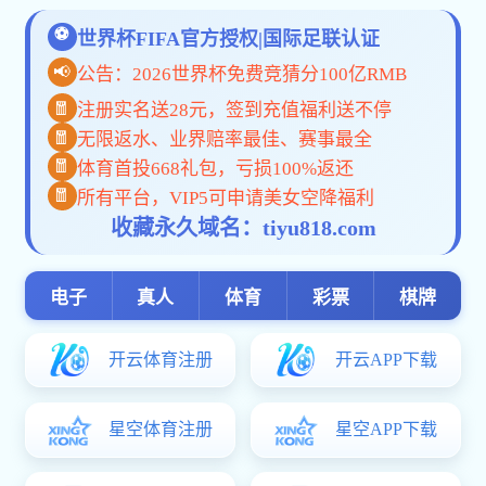
信息来源：
发布日期：2024-12-29
访问量：
上一条：
安博体育-安博（中国）高等职业教育质量报告（2024年度）
下一条：
安博体育-安博（中国）2024年信息公开年度报告
安博体育-安博（中国）:财经要闻
我校召开党委理论学习中心组学习（扩大）会
我校召开关心下一代工作委员会工作会议
安博体育-安博（中国）办学能力评价现场考...
我校召开党委理论学习中心组（扩大）会议
书记讲党课 | 持之以恒推进全面从严治党