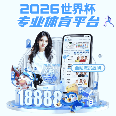
安博体育-安博（中国）
首页
当前位置：
首页
->
光影纪实
->
正文
安博体育-安博（中国）:光影纪实