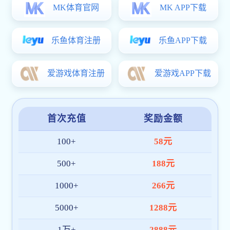
安博体育-安博（中国）:联系方式
地址：石家庄市鹿泉区卧龙路99号
电话：0311-82280596(卧龙院办) 82286661(卧龙招办) 82286662(卧
龙招办)
地址：石家庄市新华区学府路236号
电话：0311-82289585(学府院办) 82280900(学府招办) 82280901(学
府招办)
传真：0311-82280615
安博体育-安博（中国）:新媒体平台
扫码关注安博体育-安博（中国）新媒体
官方微信
官方微博
官方抖音