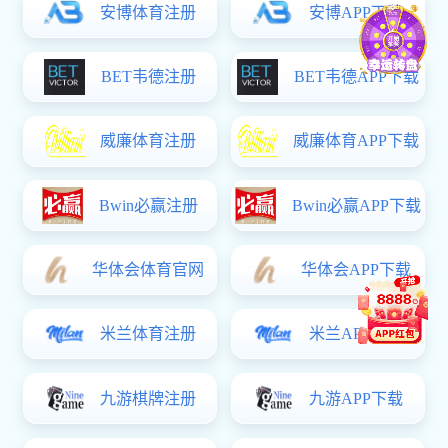
书记讲党课 | 持之以恒推进全面从严治党
我校召开2026年后勤与资产管理安全工作...
我校召开党委理论学习中心组（扩大）会议
特大喜讯丨我校跻身全省高水平高职院校...
安博体育-安博（中国）:友情链接
院部通道
行业站点
教育站点
专题网站