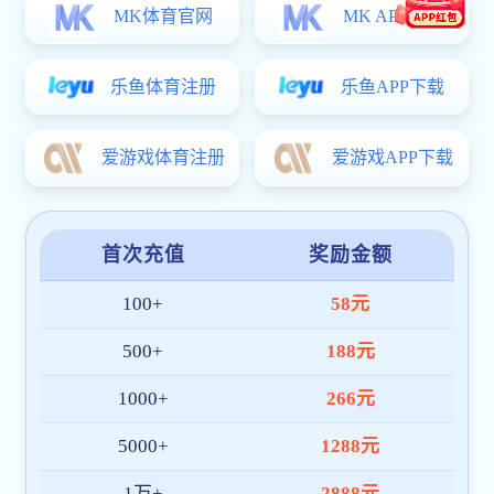
院部通道
行业站点
教育站点
专题网站
安博体育-安博（中国）:联系方式
地址：石家庄市鹿泉区卧龙路99号
电话：0311-82280596(卧龙院办) 82286661(卧龙招办) 82286662(卧
龙招办)
地址：石家庄市新华区学府路236号
电话：0311-82289585(学府院办) 82280900(学府招办) 82280901(学
府招办)