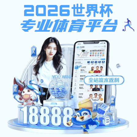
安博体育-安博（中国）
首页
当前位置：
首页
->
光影纪实
->
正文
安博体育-安博（中国）:夏天