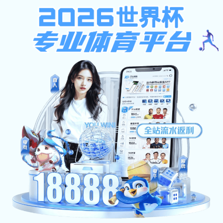
安博体育-安博（中国）
财经首页
安博体育-安博（中国）简介