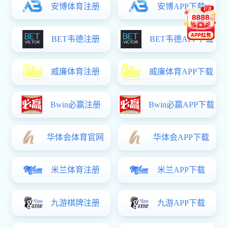
朱梦露
韩江蕊
王士青
张雨薇
张贺帅
张哲
邢辉
李新新