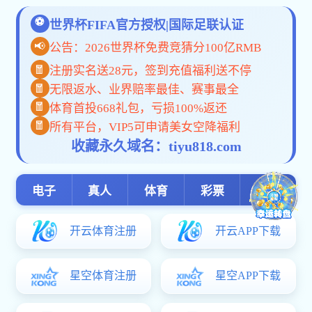
师资队伍
骨干教师
邵菲
骨干教师
付成安
企业教师
樊冬雪
产业导师
吴咏梅
浦焱
李帅铮
陈永乐