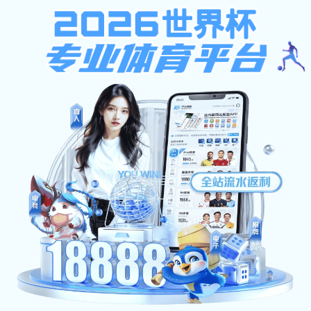
安博体育-安博（中国）
财经首页
安博体育-安博（中国）简介