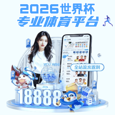
安博体育-安博（中国）
财经首页
安博体育-安博（中国）简介