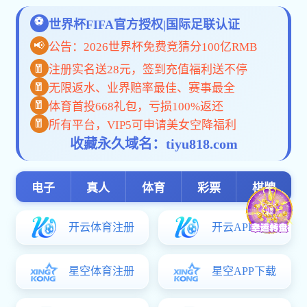
当前位置:
网站首页
>>
师资队伍
>>
产业导师
>> 正文
汽车和机电领域产业导师，长城汽车股份有限安博体育-安博（中
善课题175项，成功解决产品设计及制造缺陷等问题280项，累计