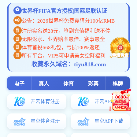
当前位置：
首页
>
通知
通知公告
关于开
· 关于开展2026年上半年校级课...
· 关于开展2026年度财经领域前...
· 关于公布河北省职业教育科学...
各部门：
· 关于申报2026年度经济社会发...
· 关于申报2026年“河北省民营...
科研处将于6月8日-
· 关于申报2026年度会计科研课...
理。请有意向的老师