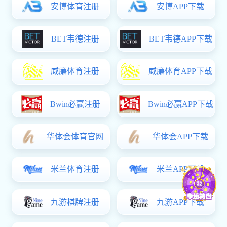
排，我院积极推
一、建设目标
选树一批课程思政
人才培养质量奠定坚实基
二、成立评选
为确保选拔工作的公平
1.安博体育-安
2.教学经验
三、申报要求
1.申报课程为学
2.课程负责人须具