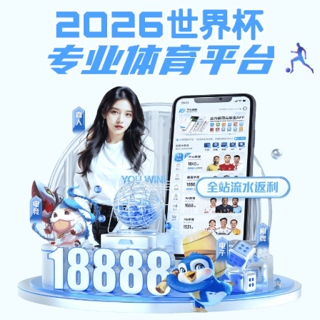
安博体育-安博（中国）
欢迎访问文理安博体育-安博（中国）网站！
安博体育-安博（中国）:
安博体育-安博（中国）:
安博体育-安博
首页
学部概览
学部新闻
安博体育-安博（中国）:
安博体育-安博（中国）:
下载专区
联系我们