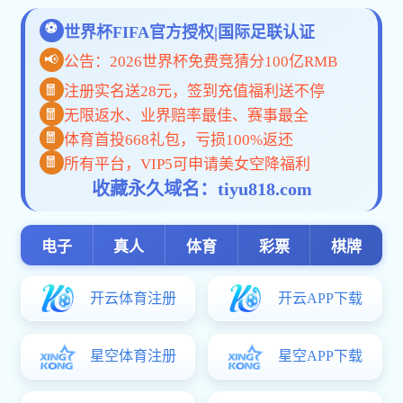
学部新闻
学部新闻
职教新风采 育
序号
比赛