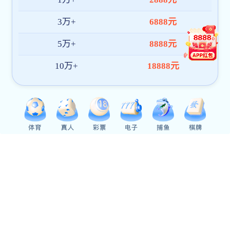
能大赛艺
2025年
等职业学
6
能大赛航
2025年
等职业学
7