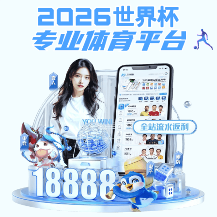
安博体育-安博（中国）
欢迎访问文理安博体育-安博（中国）网站！
安博体育-安博（中国）:
安博体育-安博（中国）:
安博体育-安博
首页
学部概览
学部新闻
安博体育-安博（中国）:
安博体育-安博（中国）:
下载专区
联系我们