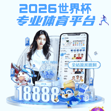
安博体育-安博（中国）
学校首页
处室概况
产教融合
专业共建
产业安博体育-安博（中国）
现代学徒制
云财税服务技术创新中心
产教融合
当前位置：
网站首
产教融合结硕果 | 产
专业共建
我校与深圳讯方共建新
产业安博体育-安博（中国）