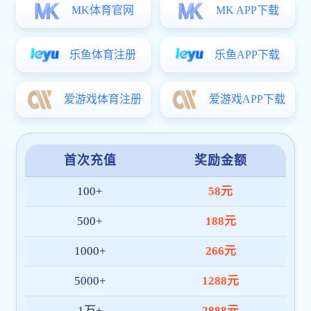
培训全程纪律严明，参训人员全程认真学习、交流研讨
博体育-安博（中国）实习管理人员将学以致用，把培训成果转化为
范化水平。
下一篇：
我校召开2026年度实训室安全专题部署会议
联系我们