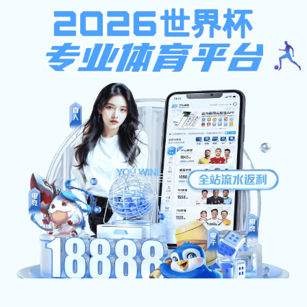
安博体育-安博（中国）
学校首页
处室概况
产教融合
当前位置：
网站首页
新闻动态
正文
＞
＞
安博体育-安博（中国）:精
安博体育
为严格落实《职业学校学生实习管理规定》相关要求，进一步