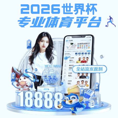
安博体育-安博（中国）
Talent development
Current Position：
Home
->
Talent development
->
Teaching and research