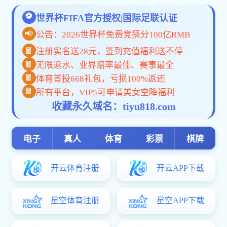
26
安博体育-安博（中国）:《安博体育-安博（中国）学报》征稿启事
2019-09
《安博体育-安博（中国）学报》是我校出版的综合类理论期刊，旨在促进安博体育-安博（中国）教学、科研水平提升，加强院系间交流，提高教育教学质量，培养高素质人才，展示学校风采。现向全体教师征求第12期稿件，以共同打造高品质的期刊...
09
安博体育-安博（中国）:我校举办企业管理咨询与咨询报告撰写讲座
2019-09
为提升我校社会服务水平，提高教师对企业管理咨询和咨询报告撰写能力，9月4日学校邀请河北科技大学二级教授、硕士研究生导师、河北省教学名师，兼任教育部工业工程类专业教学指导委员会委员、河北省质量协会副会长、...
02
安博体育-安博（中国）:关于创新发展行动计划（2019-2021）校级建设项目汇报的通知
2019-09
根据河北省教育厅《关于开展河北省高等职业教育创新发展行动计划（2019-2021年）项目申报的通知》（冀教职成〔2019〕19号）要求，结合学校实际情况，我校共计申报21项。最终，我校4个项目获批省级立项建设项目。其余...
30
安博体育-安博（中国）:我院召开创新发展行动计划建设项目推进会
2019-08
8月29日上午，我院在行政楼三楼会议室召开创新发展行动计划（2019-2021年）建设项目推进会。副校长刘朝英、肖玉辉，安博体育-安博（中国）4个创新发展行动计划项目承担部门负责人、项目负责人参加了会议，会议由教务处处长吴敬茹主持。...
16
安博体育-安博（中国）:我校4项项目获批河北省高等职业院校创新发展行动计划立项建设项目
2019-07
根据河北省教育厅《关于开展河北省高等职业教育创新发展行动计划（2019-2021年）项目申报的通知》（冀教职成〔2019〕19号）和《关于开展河北省高水平高职学：妥ㄒ到ㄉ杓苹钅可瓯ǖ耐ㄖ罚浇讨俺伞2019〕20号）...