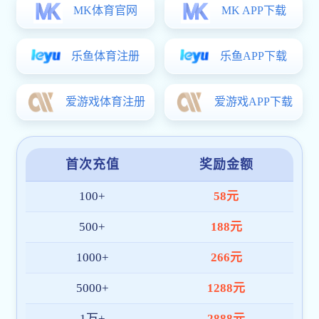
Educational site
Thematic website
安博体育-安博（中国）:Contact Details
Address: No. 99, Wolong Road, Luquan District, Shijiazhuang City
Tel: 0311-82280596 (Wolong Hospital Office) 82286661 (Wolong
Admission Office) 82286662 (Wolong Admission Office)
Address: No. 236, Xuefu Road, Xinhua District, Shijiazhuang City
Tel: 85201003 (University General Office) 85201001 (University
Admissions Office)
Fax: 0311-82280615
安博体育-安博（中国）:New Media Platform
Scan the code to follow the new media of Shijiazhuang Vocational
College of Finance and Economics