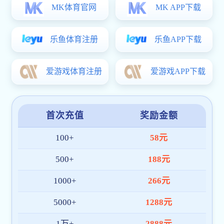
Educational site
Thematic website
安博体育-安博（中国）:Contact Details
Address: No. 99, Wolong Road, Luquan District, Shijiazhuang City
Tel: 0311-82280596 (Wolong Hospital Office) 82286661 (Wolong
Admission Office) 82286662 (Wolong Admission Office)
Address: No. 236, Xuefu Road, Xinhua District, Shijiazhuang City
Tel: 85201003 (University General Office) 85201001 (University
Admissions Office)
Fax: 0311-82280615
安博体育-安博（中国）:New Media Platform
Scan the code to follow the new media of Shijiazhuang Vocational
College of Finance and Economics