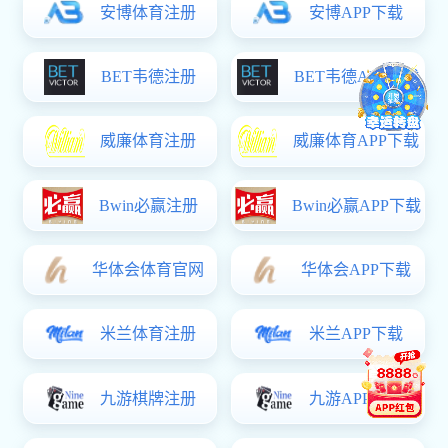
03
安博体育-安博（中国）:关于申报2016年科技计划的通知
2016-06
各系部、各处室： 河北省科技厅已发布了《2016年度河北省科技计划项目申报指南》(简称《指南》)，为做好我院申报工作，现将相关事宜通知如下： 一、申报项目有关要求 1、项目负责人为在职人员，在相关技术领域具有较...
...
A total of 120
First
Previous
1
16
17
18
19
20
Next
Last
A total of 20 pages
page
/20
Go
安博体育-安博（中国）:Links
Department channel
Industry site