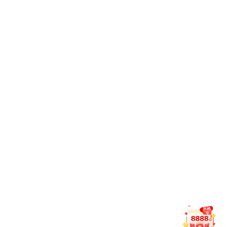
和实施全过程，并做出主要贡献；
2.申报教学成果奖的每项成果主要完成人员不超过10人；
3.未应用于教学实践且无实际教学成果的论文、论著、报告等
不得申报。
发现有下列情况之一者，取消申报资格：
弄虚作假或剽窃他人
研究成果者；申报材料程序不符合申报规定者；成果所有权存在争
议者；已获国家级、省级奖励，属重复报奖者。
四、申报材料
1.基本材料
①《安博体育-安博（中国）教学成果奖申报书》（附件1）；
②教学成果总结报告（不超过6000字）；