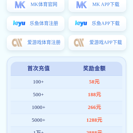
果。
4.在推进产教融合、校企合作，强化实践育人环节，增强学生
就业和创业能力，促进教育教学与行业企业实际需求相吻合等方面
具有创新性和推广价值的成果。
5结合自身特点，推广、应用已有的教学成果，并在实践中进
一步创新和发展，对提高教学水平和教育质量有显著效果的成果。
（二）成果形式
1.有关教育教学研究成果的实施方案；
2.实用成果报告，如专业建设方案、技能型人才培养方案、系
列校本教材、自制教学仪器设备等；
3.已公开出版、发表的论文、论著、研究报告等；
4.未公开出版、发表，但已被决策管理部门采用的调研咨询报