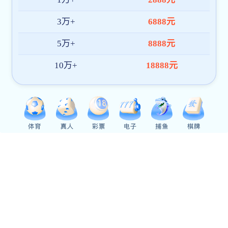
告，或在有关教学研究会议上交流的教学研究成果；
5.通过国家或省级审定的高等职业教育教材；
6.通过鉴定的课题研究报告；
7.省级以上教育行政部门组织教学竞赛活动形成的教案、课
件。
二、申报条件
1.申报校级教学成果奖的教学成果应符合《安博体育-安博（中
国）教学成果奖评选与管理办法》规定的有关条件,成果符合教育
规律和学校办学定位，对贯彻落实先进的教育思想和提高教学质量
有较大意义，在校内有示范作用和推广价值。
2.申报成果的研究项目应经过学校或有关部门的立项或批准，
并在学校备案，项目应结项并有立项或批准部门的结项证书或成果