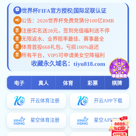
中华人民共和国反
时间：2026-04-23
河北省学校安全条
时间：2023-06-08
《中华人民共和国安
时间：2023-06-01
中华人民共和国反
时间：2022-09-05
学校安全事故处置办
时间：2022-08-05