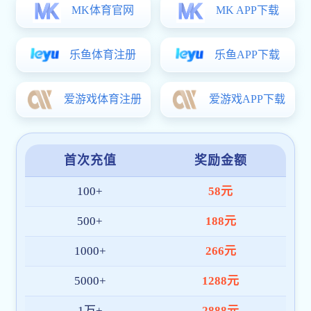
安博体育-安博（中国）:联系方式
地址：石家庄市鹿泉区卧龙路99号
电话：0311-82280596(卧龙院办) 82286661(卧龙招办) 82286662(卧
龙招办)
地址：石家庄市新华区学府路236号
电话：0311-82289585(学府院办) 82280900(学府招办) 82280901(学
府招办)
传真：0311-82280615
安博体育-安博（中国）:新媒体平台
扫码关注安博体育-安博（中国）新媒体