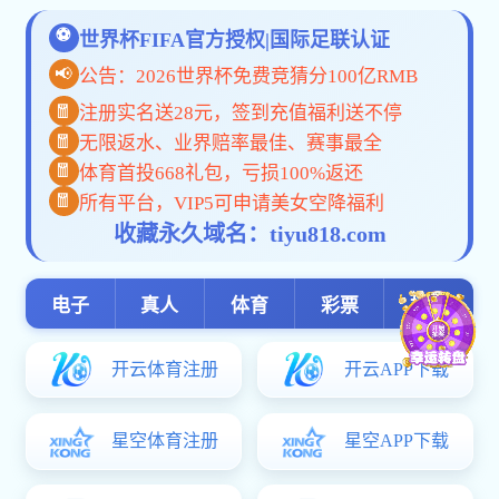
当前位置：
首页
>
科研
通知公告
科研动态
· 关于2027年度河北省高等学校...
· 科研处组织开展智慧财
· 关于开展2026年上半年校级课...
· 关于开展2026年度财经领域前...
· 学校组织开展河北省职业
· 关于公布河北省职业教育科学...
· 我校召开横向科研项目
· 关于申报2026年度经济社会发...
· 我校举办省级教学成果
· 关于申报2026年“河北省民营...
· 学校举行校级课题结项评