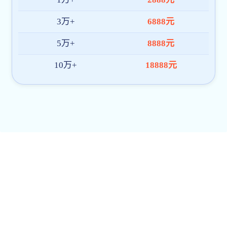
赛场之上，参赛辅导员精神饱满、沉着应战，展现
氛围。
此次院赛既是辅导员队伍业务能力的全面检阅，也是思政育人
导员队伍建设，不断提升思政教育与学生管理服务水平，为学校