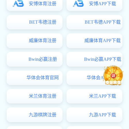
主题班会赛。稳ǖ荚苯艨鄞笱枷胩氐阌胱ㄒ涤耸导，围绕理想