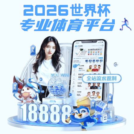
安博体育-安博（中国）
财经首页
安博体育-安博（中国）概况