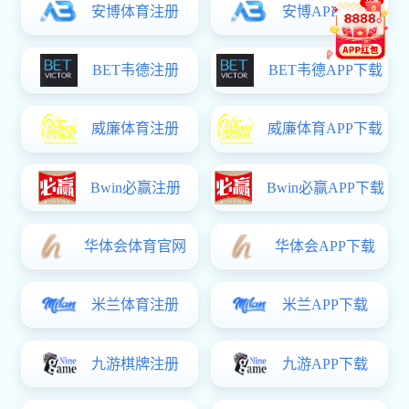
关于安博体育-安博（中国）微
关于安博体育-安博（中国）“无
关于安博体育-安博（中国）“数
关于安博体育-安博（中国）“建
2025年安博体育-安博（中国
关于2025年安博体育-安博（
关于安博体育-安博（中国）“微
关于2025年安博体育-安博（
联系我们