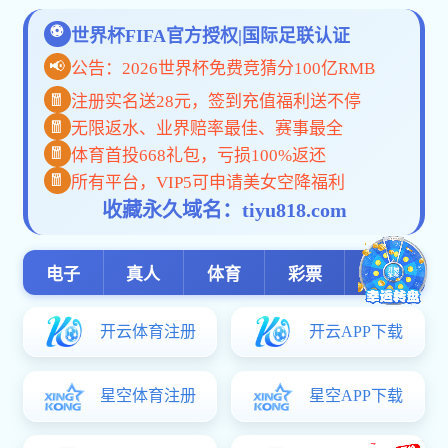
通知公告
通知公告
关于安博体育-安博（中国）“
人居环境安博体育-安博（中国）
人居环境安博体育-安博（中国）
关于安博体育-安博（中国）“花
关于安博体育-安博（中国）20
关于收集庄财经职业安博体育-
关于安博体育-安博（中国）20