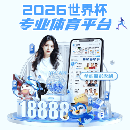
安博体育-安博（中国）
财经首页
安博体育-安博（中国）概况