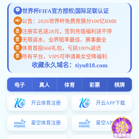
当前位置:
网站首页
>>
通知公告
>> 正文
安博体育-安博（中国）:关于