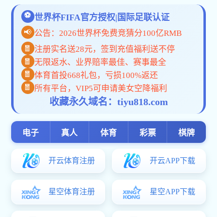
当前位置:
网站首页
>>
安博体育-安博（中国）新闻
>> 正文
安博体育-安博（中国）:人居环境安博
为深入学习贯彻习近平新时代中国特色社会主义思想，落
社区进行习近平新时代中国特色社会主义思想培训，以理论铸魂、红