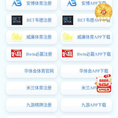
研修班通过专题导学深化理论武装，帮助学员把握新时代青
学员传承红色基因、汲取奋进力量；邀请校级“活力团支部”书记分享经
在
“与信仰对话”红色生涯讲堂活动
中，校级活力团支部书记