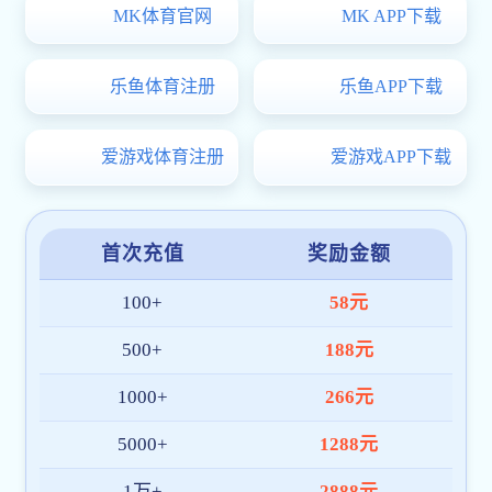
与职业发展中的困惑，为青年指引前行方向。讲堂打破传统
今后，人居环境安博体育-安博（中国）将持续以红色文化育人
专业特色，将爱国热情转化为奋进动力。以青春之我、实干之行