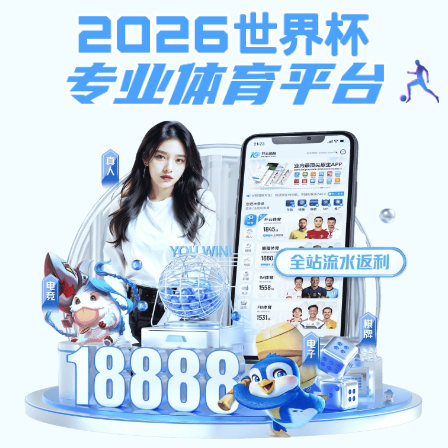
安博体育-安博（中国）
首页
关于我们
当前位置:
首页
>>
学习园地
>>
学员感悟
学员感悟
学习园地
研修掠影
学员感悟