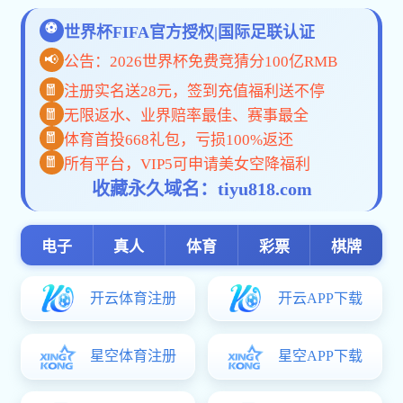
通识与人文教育安博体育-安博（中
[10/24]
国）“2025年...
通识与人文教育安博体育-安博（中
[05/14]
国）“青年教...
通识与人文教育安博体育-安博（中
[05/07]
国）“课程思...
示范院校链接
·石家庄铁路职业技术安博体育-安博（中国）
·河北政法职业安博体育-安博（中国）