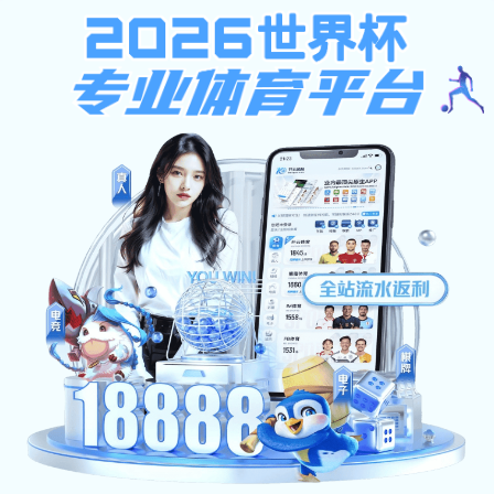
安博体育-安博（中国）
财经首页
安博体育-安博（中
安博体育-
国）简介
国）新
通知公告：
当前位置：
首页
>>
通识与人文教育安博体育-安博（中
[12/11]
国）“2025年...
2025年校级英语口语技能大赛...
[11/19]