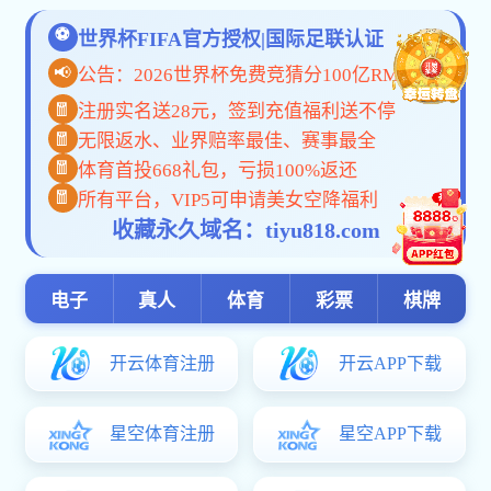
通识与人文教育安博体育-安博（中
现任领
[10/24]
国）“2025年...
英语教
通识与人文教育安博体育-安博（中
[05/14]
数学教
国）“青年教...
通识与人文教育安博体育-安博（中
[05/07]
国）“课程思...
示范院校链接
·石家庄铁路职业技术安博体育-安博（中国）
·河北政法职业安博体育-安博（中国）