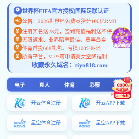
通识与人文教育安博体育-安博（中
为积极响应安
[10/24]
国）“2025年...
改革，提
通识与人文教育安博体育-安博（中
[05/14]
的形式开展，根
国）“青年教...
通识与人文教育安博体育-安博（中
[05/07]
国）“课程思...
示范院校链接
·石家庄铁路职业技术安博体育-安博（中国）
·河北政法职业安博体育-安博（中国）