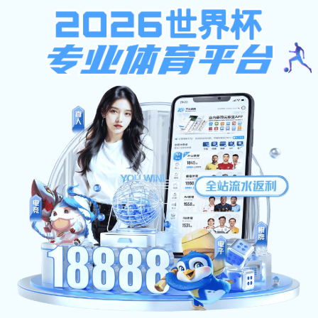
安博体育-安博（中国）
财经首页
安博体育-安博（中
安博体育-
国）简介
国）新
通知公告：
当前位置：
首页
>>
通识与人文教育安博体育-安博（中
[12/11]
国）“2025年...
2025年校级英语口语技能大赛...
[11/19]