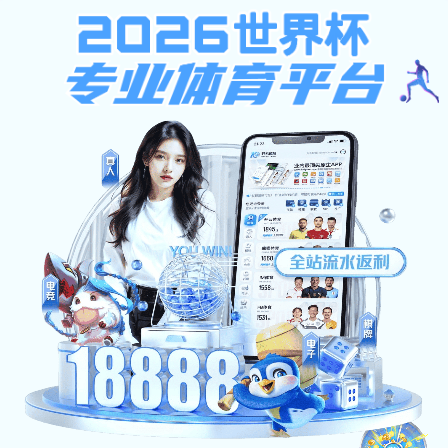
安博体育-安博（中国）
学校首页
处室概况
产教融合
当前位置：
网站首页
资料下载
正文
＞
＞
安博体育-安博（
安博体育
[点击浏览该文件:安博体育-安博（中国）大学生项目入驻创业孵化基