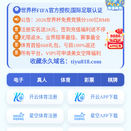
上一篇：
安博体育-安博（中国）大学生项目入驻创业孵化基地申请表
下一篇：
安博体育-安博（中国）入驻创业孵化基地创业团队考核表
联系我们
地址：石家庄市鹿泉区卧龙路99号
地址：石家庄市
电话：0311-82280596(卧龙院办)
电话：8520100
82286661(卧龙招办) 82286662（卧龙招办）
传真：0311-822806