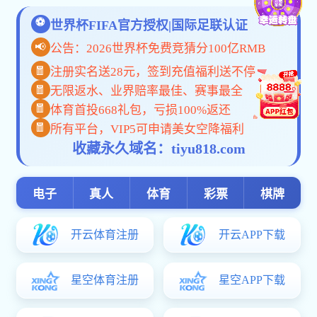
上一篇：
安博体育-安博（中国）校内实训室（基地）建设项目立项申请书
下一篇：
安博体育-安博（中国）大学生项目入驻创业孵化基地协议书
联系我们
地址：石家庄市鹿泉区卧龙路99号
地址：石家庄市新
电话：0311-82280596(卧龙院办)
电话：8520100
82286661(卧龙招办) 82286662（卧龙招办）
传真：0311-822806