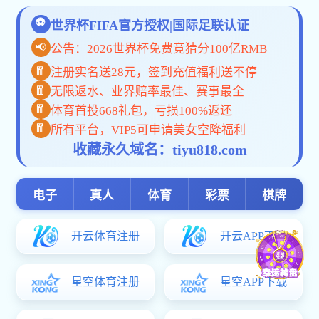
当前位置：
网站首页
安博体育-安博（中国）新闻
＞
＞
安博体育-
安博体育
2026年4月28日，我院院长宋丹、教研室主任孙
排。此次走访活动旨在深化安博体育-安博（中国）与衡水地区
进安博体育-安博（中国）与行业之间的深度融合。