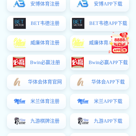
在走访过程中，宋院长与幼儿园负责人进行了深入交流
学生的成长和专业能力提升至关重要。通过与优质企业的合作
能，提升综合素质，增强就业竞争力。她希望与衡水育
通过此次走访，安博体育-安博（中国）与衡水育才幼教
不断加强与各地区幼儿园、教育机构的联系与合作，拓展实习岗