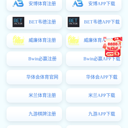
校外实训基地-保定
校外实训基地-花婆
校外实训基地-罗利
校外实训基地-艺童
校外实训基地-蓝天
校外实训基地-培文
校外实训基地-成恩
校外实训基地-新东