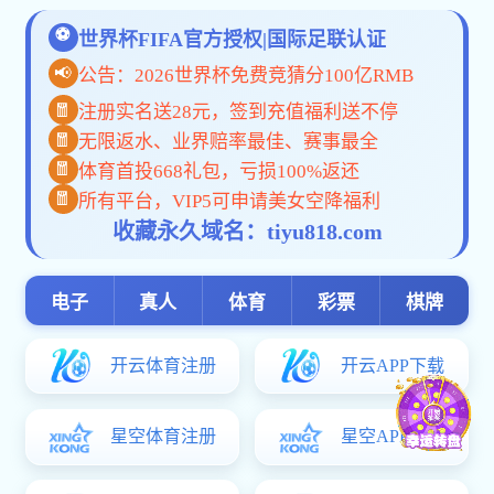
实习实训
当前位置：
网站首
校外实训基地-石家
校内实训基地
校外实训基地-美吉
校外实习基地
校外实训基地-保定