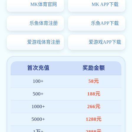
上一条：
“挑战杯”省级三等奖
下一条：
AI图像图形技术创新大赛一等奖
联系我们
地址：石家庄市鹿泉区卧龙路99号
地址：石家庄