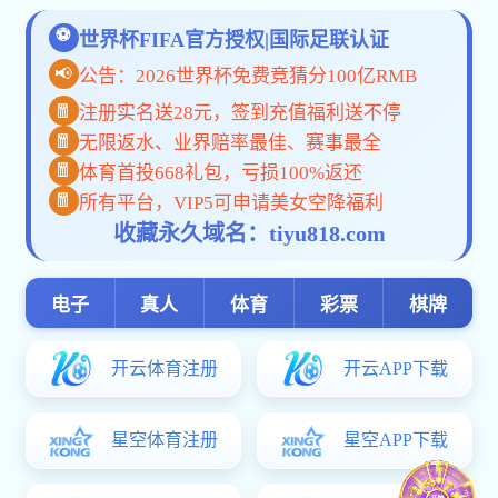
首页
荣誉证书
当前位置:
>>
>> 正文
安博体育-安博（中国）
发布者