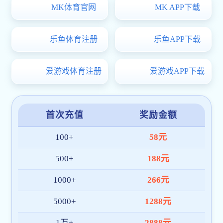
信息工程安博体育-安博（
校企联动促就业 精准宣讲
校企协同促就业 精准宣讲
联系我们
地址：石家庄市鹿泉区卧龙路99号
地址：石家庄市
电话：0311-82280596(卧龙院办)
电话：852010
82286661(卧龙招办) 82286662（卧龙招办）
传真：0311-822
Copyright 2022-2025 All Rights Reserved 安博体育-安博（中
安博体育-安博（中国）