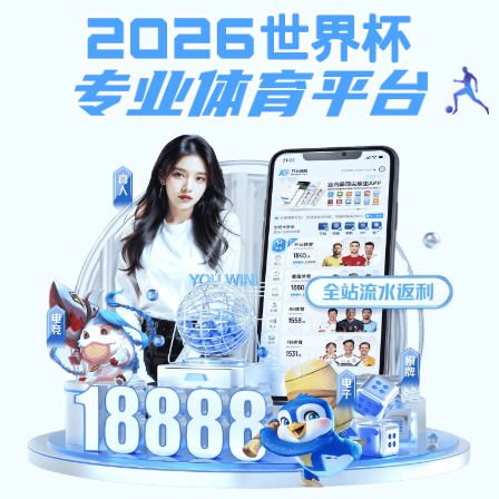
安博体育-安博（中国）
财经首页
安博体育-安博（中国）概况