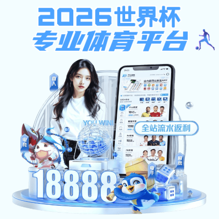
安博体育-安博（中国）
财经首页
安博体育-安博（中国）简介