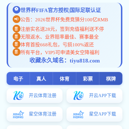
师资队伍
教师队伍
学工队伍
教师队伍