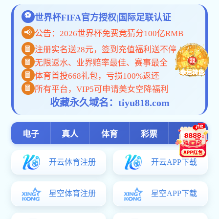
实习就业
实习就业
深耕规范育人 护航实习征程——
校企协同育人才 实习启航筑未
精准服务促就业 空中课堂助启航
与春相约，安全实习——会
筑牢实习安全防线 赋能职场成
深耕校内实训 夯实就业根基—
职引未来 跃见精彩——会计与
校企携手筑平台 实习赋能促成长