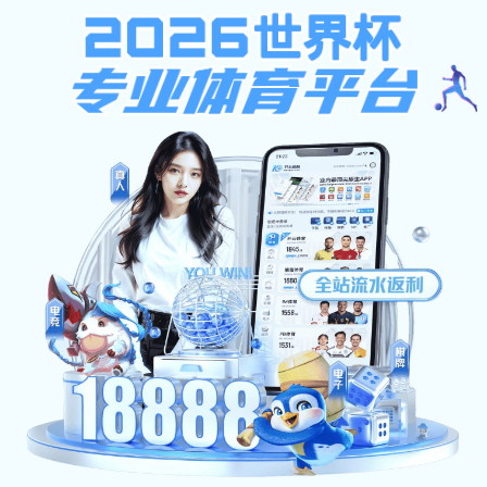
安博体育-安博（中国）
财经首页
安博体育-安博（中国）简介