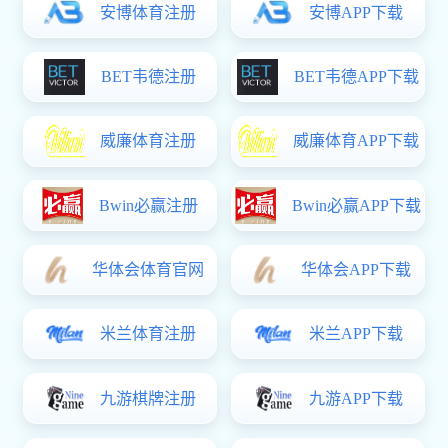
此次实践活动旨在引导团学干部铭记“一二·九”爱国运动历史，从革命
师生瞬间沉静。在安博体育-安博（中国）团总支书记的带领下，团学干
挺身而出的爱国先辈，感悟先辈们“以青春之我，担时代之责”的热血初心