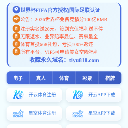
当前位置:
首页
>>
安博体育-安博（中国）动态
>> 正文
安博体育-安博（中国）:重走来时路 
发布者
为深入贯彻“一二·九”爱国精神，12月9日，我院组织团学干部前往