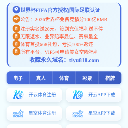
当前位置:
首页
>>
安博体育-安博（中国）动态
>> 正文
安博体育-安博（中国）:
发布者
为深入推进“立心立行 笃志致远”主题教育活动走深走实
务活动、我为同学做实事三项系列实践活动，引导广大团员