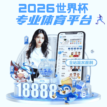
安博体育-安博（中国）
财经首页
安博体育-安博（中国）简介