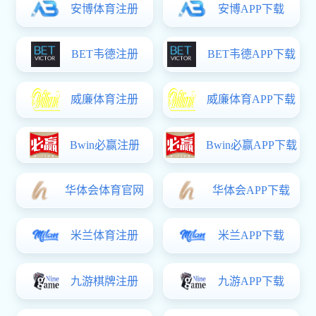
活动期间，安博体育-安博（中国）以团支部为单位，扎
认识，坚定理想信念，强化团员意识与责任担当，营