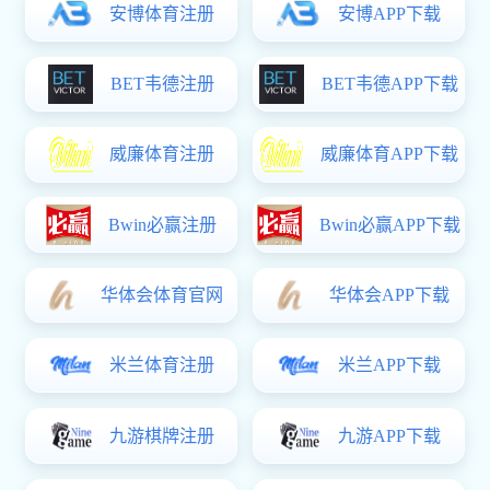
01专业赋能：让反诈知识“活”起来
活动伊始，安博体育-安博（中国）遴选专业扎实、
贷、虚假缴费、理财诈骗等高频金融骗局，将专业知识转
志愿小队精心设计制作了主题鲜明的反诈海报，同时
简洁明快的方式让反诈知识在师生用餐间隙“抬眼可见、张口