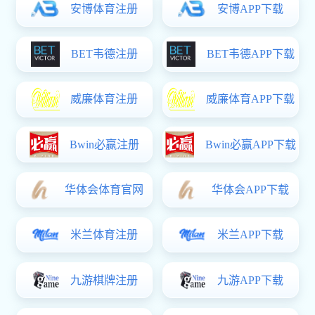
联系我们
地址：石家庄市鹿泉区卧龙路99号
地址：石家庄
电话：0311-82280596(卧龙院办)
电话：852010
82286661(卧龙招办) 82286662（卧龙招办）
传真：0311-822
Copyright 2022-2025 All Rights Reserved 安博体育-安博（中国） 版权