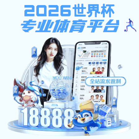
安博体育-安博（中国）
财经首页
安博体育-安博（中国）简介