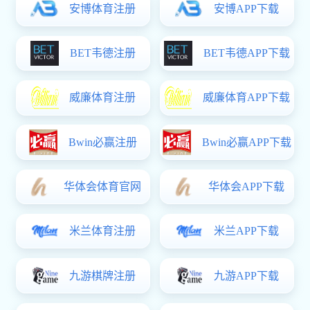
联系我们
地址：石家庄市鹿泉区卧龙路99号
地址：石家庄
电话：0311-82280596(卧龙院办)
电话：85201
82286661(卧龙招办) 82286662（卧龙招办）
传真：0311-822