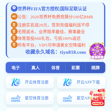
当前位置:
首页
>>
安博体育-安博（中国）风采
>> 正文
安博体育-安博（中
发布者