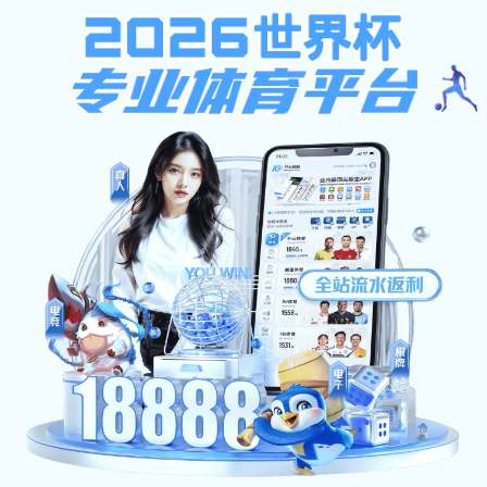
安博体育-安博（中国）
财经首页
安博体育-安博（中国）简介