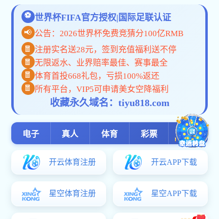
通识与人文教育安博体育-安博（中
为深化高职英
[10/24]
国）“2025年...
博（中国）英语教
通识与人文教育安博体育-安博（中
[05/14]
国）“青年教...
全体英语教师参会
通识与人文教育安博体育-安博（中
活动伊始
[05/07]
国）“课程思...
持以生为本潜心教学
示范院校链接
施教的教学氛围
·石家庄铁路职业技术安博体育-安博（中国）
在教学研讨环
·河北政法职业安博体育-安博（中国）
异显著的现状
目标和形式