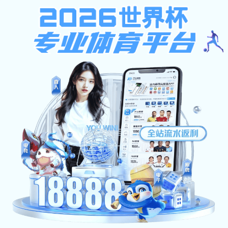
安博体育-安博（中国）
财经首页
安博体育-安博（中
安博体育-
国）简介
国）新
通知公告：
当前位置：
首页
>>
通识与人文教育安博体育-安博（中
[12/11]
国）“2025年...
2025年校级英语口语技能大赛...
[11/19]