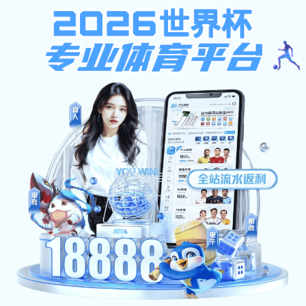
安博体育-安博（中国）
财经首页
安博体育-安博（中
安博体育-
国）简介
国）新
通知公告：
当前位置：
首页
>>
通识与人文教育安博体育-安博（中
[12/11]
国）“2025年...
2025年校级英语口语技能大赛...
[11/19]