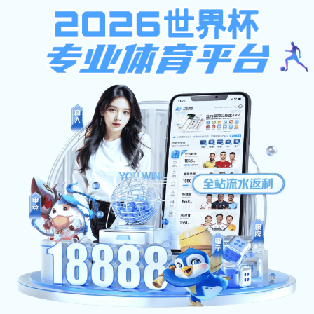
安博体育-安博（中国）
欢迎访问智能工程学部网站！
安博体育-安博（中国）:
安博体育-安博（中国）:
安博体育-安博
首页
学部概览
学部新闻
安博体育-安博（中国）:
安博体育-安博（中国）:
下载专区
联系我们